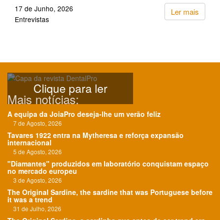
17 de Junho, 2026
Ler mais
Entrevistas
Clique para ler
Mais notícias:
A equipa da JoiaPro deseja-lhe um verão feliz
7 de Agosto, 2026
Tavares 1922 entra na Mytheresa e reforça expansão
internacional
5 de Agosto, 2026
"Diamantes" produzidos em laboratório conquistam espaço
no mercado europeu
3 de Agosto, 2026
The Original Sardine, the sardine that was Portuguese before
it was a trend
31 de Julho, 2026