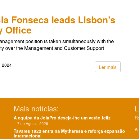
cia Fonseca leads Lisbon’s
 Office
nagement position is taken simultaneously with the
lity over the Management and Customer Support
, 2024
Ler mais
Mais notícias:
L
A equipa da JoiaPro deseja-lhe um verão feliz
Re
7 de Agosto, 2026
As
Tavares 1922 entra na Mytheresa e reforça expansão
internacional