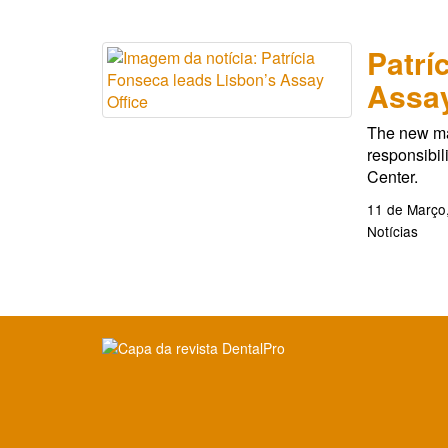
Patrí
Assay
The new ma
responsibi
Center.
11 de Março
Notícias
Clique para ler