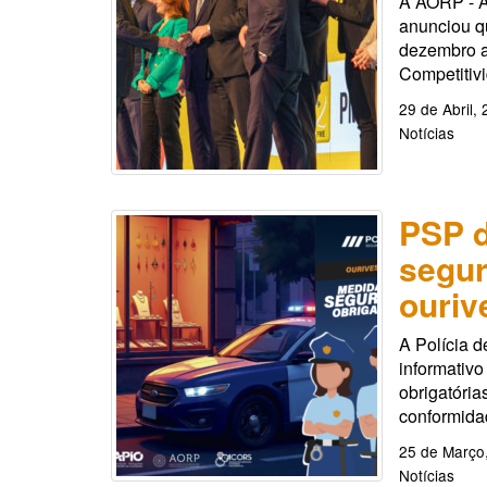
A AORP - A
anunciou q
dezembro a 
Competitiv
29 de Abril,
Notícias
PSP d
segur
ouriv
A Polícia 
informativ
obrigatória
conformidad
25 de Março
Notícias