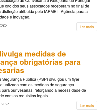
ssociação de Ourivesaria e Relojoaria de Portugal
ue oito dos seus associados receberam no final de
distinção atribuída pelo IAPMEI - Agência para a
idade e Inovação.
 2025
Ler mais
ivulga medidas de
ança obrigatórias para
esarias
de Segurança Pública (PSP) divulgou um flyer
o atualizado com as medidas de segurança
s para ourivesarias, reforçando a necessidade de
e com os requisitos legais.
, 2025
Ler mais