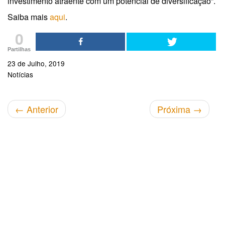
investimento atraente com um potencial de diversificação”.
Saiba mais
aqui
.
0
Partilhas
23 de Julho, 2019
Notícias
←
Anterior
Próxima
→