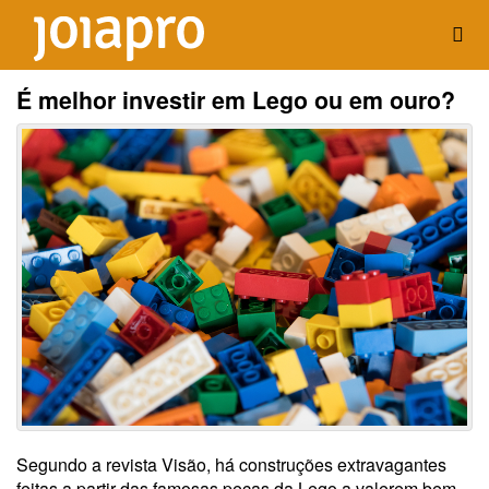
É melhor investir em Lego ou em ouro?
Segundo a revista Visão, há construções extravagantes
feitas a partir das famosas peças da Lego a valerem bem