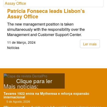
Patrícia Fonseca leads Lisbon’s
Assay Office
The new management position is taken
simultaneously with the responsibility over the
Management and Customer Support Center.
11 de Março, 2024
Ler mais
Notícias
Clique para ler
Mais notícias:
Tavares 1922 entra na Mytheresa e reforça expansão
internacional
5 de Agosto, 2026