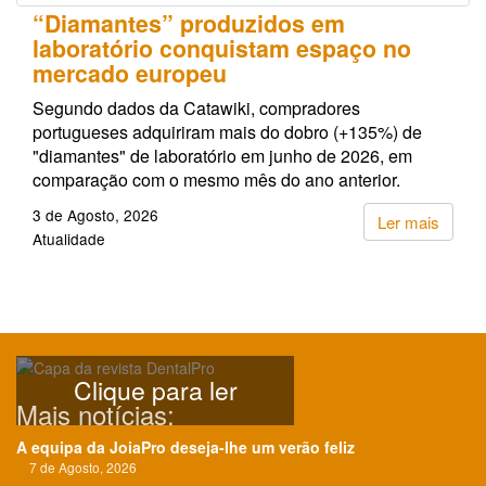
“Diamantes” produzidos em
laboratório conquistam espaço no
mercado europeu
Segundo dados da Catawiki, compradores
portugueses adquiriram mais do dobro (+135%) de
"diamantes" de laboratório em junho de 2026, em
comparação com o mesmo mês do ano anterior.
3 de Agosto, 2026
Ler mais
Atualidade
Clique para ler
Mais notícias:
A equipa da JoiaPro deseja-lhe um verão feliz
7 de Agosto, 2026