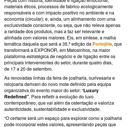
Peças com história, identidade e ligação emocional;
materiais éticos, processos de fabrico ecologicamente
responsáveis e com impacto positivo no ambiente e na
economia (circular); e, ainda, um alinhamento com uma
exclusividade consciente, ou seja, que não releva apenas
a raridade dos produtos, mas a faz ser relevante e
alinhada com valores maiores. Eis, em síntese, a malha
temática daquela que será a 35.ª edição da
Portojóia
, que
transformará a EXPONOR, em Matosinhos, na maior
plataforma estratégica de negócio e de ligação entre os
principais intervenientes do setor, durante quatro dias,
de 17 a 20 de setembro.
As renovadas linhas da feira de joalharia, ourivesaria e
relojoaria derivam do novo mote definido pela equipa
organizativa do evento maior do setor: “
Luxury
Redefined”
. Para refletir a evolução do luxo
contemporâneo, que vai além da ostentação e valoriza
autenticidade, sustentabilidade e exclusividade.
“O certame será um espaço para explorar como a joalharia
pode incorporar estes valores, apresentando peças que