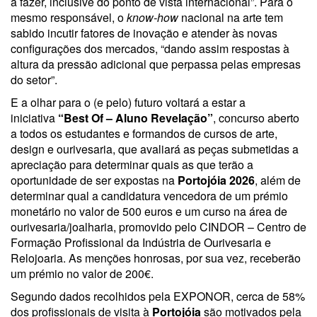
a fazer, inclusive do ponto de vista internacional”. Para o
mesmo responsável, o
know-how
nacional na arte tem
sabido incutir fatores de inovação e atender às novas
configurações dos mercados, “dando assim respostas à
altura da pressão adicional que perpassa pelas empresas
do setor”.
E a olhar para o (e pelo) futuro voltará a estar a
iniciativa
“Best Of – Aluno Revelação”
, concurso aberto
a todos os estudantes e formandos de cursos de arte,
design e ourivesaria, que avaliará as peças submetidas a
apreciação para determinar quais as que terão a
oportunidade de ser expostas na
Portojóia 2026
, além de
determinar qual a candidatura vencedora de um prémio
monetário no valor de 500 euros e um curso na área de
ourivesaria/joalharia, promovido pelo CINDOR – Centro de
Formação Profissional da Indústria de Ourivesaria e
Relojoaria. As menções honrosas, por sua vez, receberão
um prémio no valor de 200€.
Segundo dados recolhidos pela EXPONOR, cerca de 58%
dos profissionais de visita à
Portojóia
são motivados pela