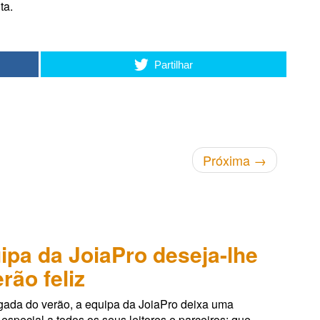
ta.
Partilhar
Próxima
→
ipa da JoiaPro deseja-lhe
rão feliz
ada do verão, a equipa da JoiaPro deixa uma
pecial a todos os seus leitores e parceiros: que