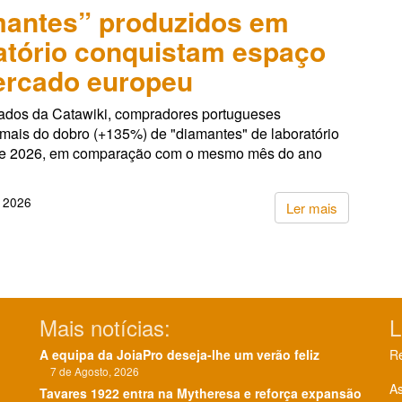
antes” produzidos em
atório conquistam espaço
ercado europeu
dos da Catawiki, compradores portugueses
 mais do dobro (+135%) de "diamantes" de laboratório
de 2026, em comparação com o mesmo mês do ano
, 2026
Ler mais
Mais notícias:
L
A equipa da JoiaPro deseja-lhe um verão feliz
Re
7 de Agosto, 2026
As
Tavares 1922 entra na Mytheresa e reforça expansão