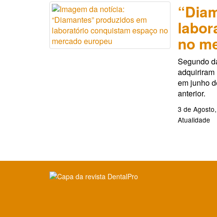
“Diam
labor
no m
Segundo da
adquiriram
em junho 
anterior.
3 de Agosto
Atualidade
Clique para ler