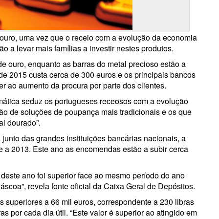
ouro, uma vez que o receio com a evolução da economia
o a levar mais famílias a investir nestes produtos.
e ouro, enquanto as barras do metal precioso estão a
de 2015 custa cerca de 300 euros e os principais bancos
er ao aumento da procura por parte dos clientes.
smática seduz os portugueses receosos com a evolução
 de soluções de poupança mais tradicionais e os que
al dourado”.
unto das grandes instituições bancárias nacionais, a
ce a 2013. Este ano as encomendas estão a subir cerca
deste ano foi superior face ao mesmo período do ano
scoa”, revela fonte oficial da Caixa Geral de Depósitos.
as superiores a 66 mil euros, correspondente a 230 libras
s por cada dia útil. “Este valor é superior ao atingido em