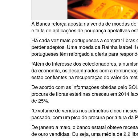
A Banca reforça aposta na venda de moedas de 
e falta de aplicações de poupança apelativas estã
Há cada vez mais portugueses a comprar libras d
perder adeptos. Uma moeda da Rainha Isabel II 
portugueses têm reforçado a oferta para respond
“Além do interesse dos colecionadores, a numi
da economia, os desanimados com a remuneração
estão confiantes na recuperação do valor do met
De acordo com as informações obtidas pelo SOL j
procura de libras esterlinas cresceu em 2014 fa
de 25%.
“O volume de vendas nos primeiros cinco meses 
passado, com um pico de procura por altura da Pá
De janeiro a maio, o banco estatal obteve receit
de ouro vendidas. Ou seja, uma média de 2,2 libra