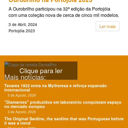
A Ourobrilho participou na 32ª edição da Portojóia
com uma coleção nova de cerca de cinco mil modelos.
3 de Abril, 2024
Ler mais
Portojóia 2023
Clique para ler
Mais notícias:
Tavares 1922 entra na Mytheresa e reforça expansão
internacional
5 de Agosto, 2026
"Diamantes" produzidos em laboratório conquistam espaço
no mercado europeu
3 de Agosto, 2026
The Original Sardine, the sardine that was Portuguese before
it was a trend