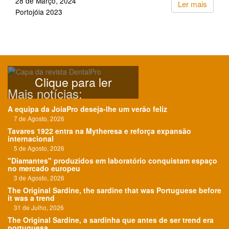
28 de Março, 2024
Ler mais
Portojóia 2023
Clique para ler
Mais notícias:
A equipa da JoiaPro deseja-lhe um verão feliz
7 de Agosto, 2026
Tavares 1922 entra na Mytheresa e reforça expansão
internacional
5 de Agosto, 2026
"Diamantes" produzidos em laboratório conquistam espaço
no mercado europeu
3 de Agosto, 2026
The Original Sardine, the sardine that was Portuguese before
it was a trend
31 de Julho, 2026
The Original Sardine, a sardinha que antes de ser trend era
portuguesa