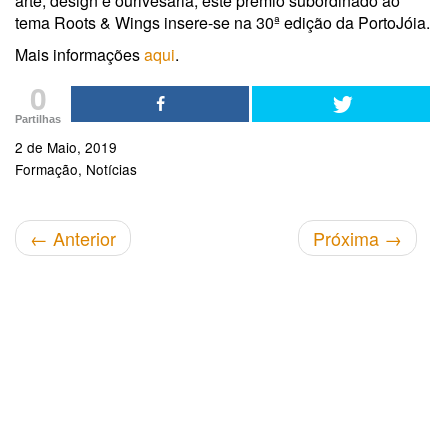
arte, design e ourivesaria, este prémio subordinado ao
tema Roots & Wings insere-se na 30ª edição da PortoJóia.
Mais informações
aqui
.
0
Partilhas
2 de Maio, 2019
Formação
Notícias
←
Anterior
Próxima
→