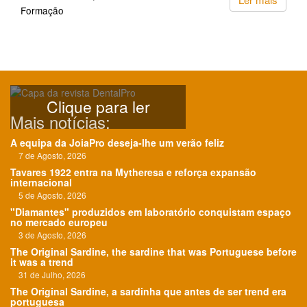
Formação
Clique para ler
Mais notícias:
A equipa da JoiaPro deseja-lhe um verão feliz
7 de Agosto, 2026
Tavares 1922 entra na Mytheresa e reforça expansão
internacional
5 de Agosto, 2026
"Diamantes" produzidos em laboratório conquistam espaço
no mercado europeu
3 de Agosto, 2026
The Original Sardine, the sardine that was Portuguese before
it was a trend
31 de Julho, 2026
The Original Sardine, a sardinha que antes de ser trend era
portuguesa