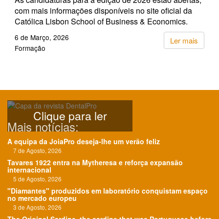
com mais informações disponíveis no site oficial da
Católica Lisbon School of Business & Economics.
6 de Março, 2026
Ler mais
Formação
Clique para ler
Mais notícias:
A equipa da JoiaPro deseja-lhe um verão feliz
7 de Agosto, 2026
Tavares 1922 entra na Mytheresa e reforça expansão
internacional
5 de Agosto, 2026
"Diamantes" produzidos em laboratório conquistam espaço
no mercado europeu
3 de Agosto, 2026