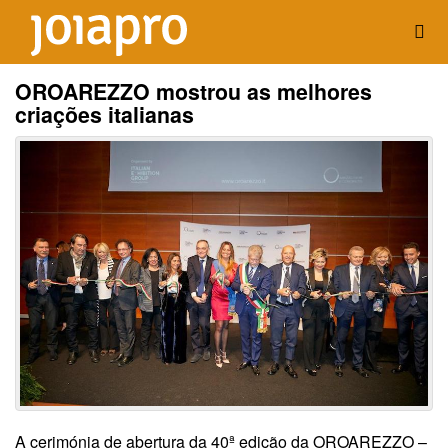
OROAREZZO mostrou as melhores
criações italianas
A cerimónia de abertura da 40ª edição da OROAREZZO –