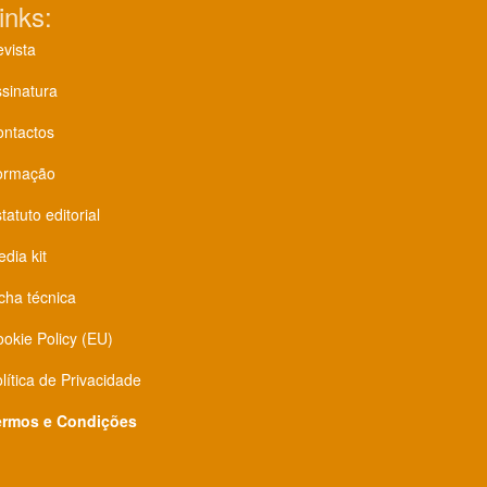
inks:
vista
sinatura
ontactos
ormação
tatuto editorial
dia kit
cha técnica
okie Policy (EU)
lítica de Privacidade
ermos e Condições