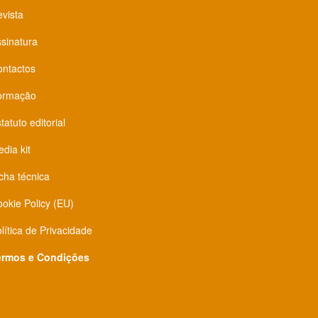
vista
sinatura
ontactos
ormação
tatuto editorial
dia kit
cha técnica
okie Policy (EU)
lítica de Privacidade
ermos e Condições