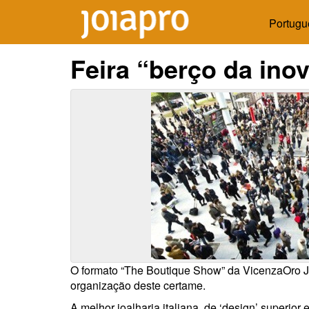
Portugu
Feira “berço da ino
O formato “The Boutique Show” da VicenzaOro J
organização deste certame.
A melhor joalharia italiana, de ‘design’ superior 