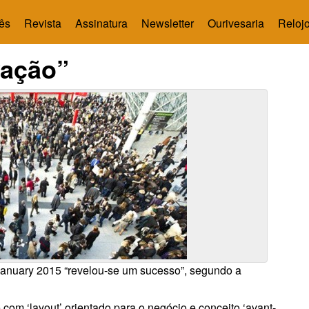
ês
Revista
Assinatura
Newsletter
Ourivesaria
Relojo
vação”
anuary 2015 “revelou-se um sucesso”, segundo a
e com ‘layout’ orientado para o negócio e conceito ‘avant-