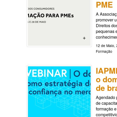
PME
A Associaç
promover u
Direitos do
pequenas e
conhecimen
12 de Maio,
Formação
IAPME
o dom
de br
Agendado p
de capacita
formação e
competitivi