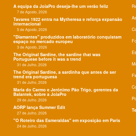
A equipa da JoiaPro deseja-lhe um verão feliz
Re
7 de Agosto, 2026
As
Tavares 1922 entra na Mytheresa e reforça expansão
internacional
C
5 de Agosto, 2026
"Diamantes" produzidos em laboratório conquistam
F
espaço no mercado europeu
3 de Agosto, 2026
Es
The Original Sardine, the sardine that was
Portuguese before it was a trend
Me
31 de Julho, 2026
The Original Sardine, a sardinha que antes de ser
Fi
trend era portuguesa
31 de Julho, 2026
Co
Maria do Carmo e Jerónimo Pão Trigo, gerentes da
Balantek, sobre a JoiaPro
Po
29 de Julho, 2026
AORP lança Summer Edit
T
27 de Julho, 2026
"O Roteiro das Esmeraldas" em exposição em Paris
24 de Julho, 2026