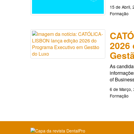
15 de Abril,
Formação
CATÓ
2026 
Gestã
As candida
informações
of Busines
6 de Março,
Formação
Clique para ler