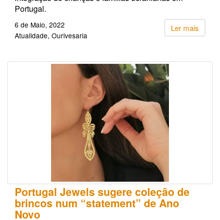
Portugal.
6 de Maio, 2022
Ler mais
Atualidade
Ourivesaria
Portugal Jewels sugere coleção de
brincos num “statement” de Ano
Novo