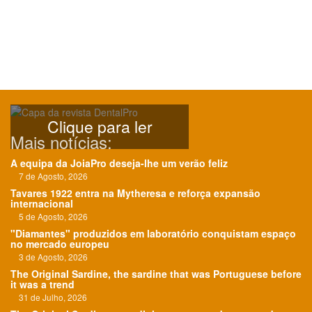
Clique para ler
Mais notícias:
A equipa da JoiaPro deseja-lhe um verão feliz
7 de Agosto, 2026
Tavares 1922 entra na Mytheresa e reforça expansão
internacional
5 de Agosto, 2026
"Diamantes" produzidos em laboratório conquistam espaço
no mercado europeu
3 de Agosto, 2026
The Original Sardine, the sardine that was Portuguese before
it was a trend
31 de Julho, 2026