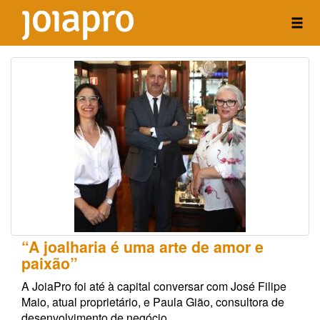
“A joalharia é uma arte de amor e
paixão”
A JoiaPro foi até à capital conversar com José Filipe
Maio, atual proprietário, e Paula Gião, consultora de
desenvolvimento de negócio.