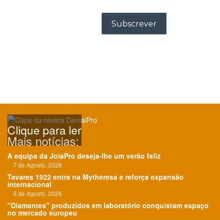
Clique para ler
Mais notícias:
A equipa da JoiaPro deseja-lhe um verão feliz
7 de Agosto, 2026
Tavares 1922 entra na Mytheresa e reforça expansão
internacional
5 de Agosto, 2026
"Diamantes" produzidos em laboratório conquistam espaço
no mercado europeu