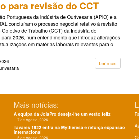
o para revisão do CCT
ão Portuguesa da Indústria de Ourivesaria (APIO) e a
L concluíram o processo negocial relativo à revisão
 Coletivo de Trabalho (CCT) da Indústria de
a para 2026, num entendimento que introduz alterações
 atualizações em matérias laborais relevantes para o
 2026
Ler mais
urivesaria
Mais notícias:
L
A equipa da JoiaPro deseja-lhe um verão feliz
Re
7 de Agosto, 2026
As
Tavares 1922 entra na Mytheresa e reforça expansão
internacional
C
5 de Agosto, 2026