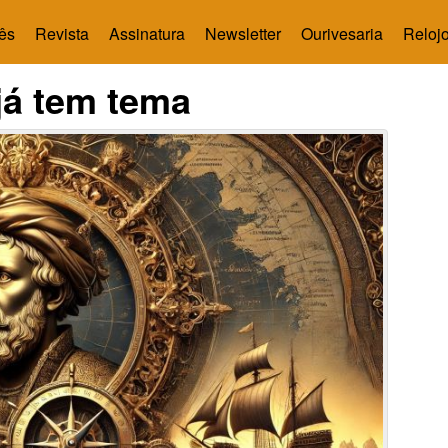
ês
Revista
Assinatura
Newsletter
Ourivesaria
Relojo
já tem tema