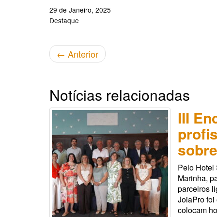
29 de Janeiro, 2025
Destaque
←
Anterior
Notícias relacionadas
III E
profi
sobre
Pelo Hotel
Marinha, pa
parceiros l
JoiaPro foi
colocam hoj