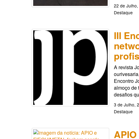
22 de Julho,
Destaque
III E
netwo
profi
A revista J
ourivesaria
Encontro Jo
almoço de t
desafios qu
3 de Julho, 
Destaque
APIO