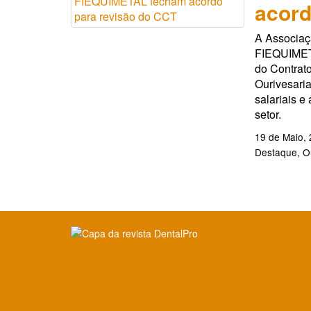
acord
A Associaç
FIEQUIMETA
do Contrato
Ourivesari
salariais e
setor.
19 de Maio,
Destaque
O
Clique para ler