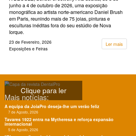
junho a 4 de outubro de 2026, uma exposição
monográfica ao artista norte‑americano Daniel Brush
em Paris, reunindo mais de 75 joias, pinturas e
esculturas inéditas fora do seu estúdio de Nova
Iorque.
23 de Fevereiro, 2026
Ler mais
Exposições e Feiras
Clique para ler
Mais notícias:
A equipa da JoiaPro deseja-lhe um verão feliz
7 de Agosto, 2026
Tavares 1922 entra na Mytheresa e reforça expansão
internacional
5 de Agosto, 2026