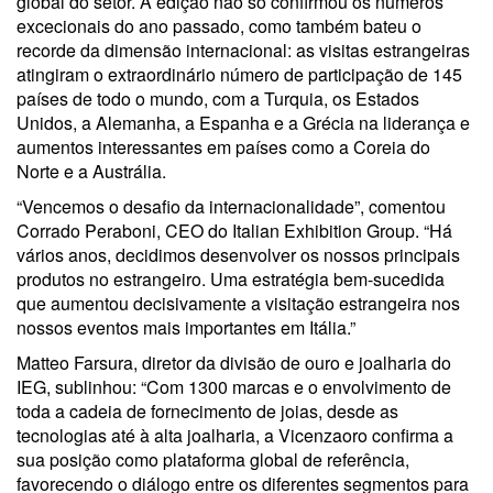
global do setor. A edição não só confirmou os números
excecionais do ano passado, como também bateu o
recorde da dimensão internacional: as visitas estrangeiras
atingiram o extraordinário número de participação de 145
países de todo o mundo, com a Turquia, os Estados
Unidos, a Alemanha, a Espanha e a Grécia na liderança e
aumentos interessantes em países como a Coreia do
Norte e a Austrália.
“Vencemos o desafio da internacionalidade”, comentou
Corrado Peraboni, CEO do Italian Exhibition Group. “Há
vários anos, decidimos desenvolver os nossos principais
produtos no estrangeiro. Uma estratégia bem-sucedida
que aumentou decisivamente a visitação estrangeira nos
nossos eventos mais importantes em Itália.”
Matteo Farsura, diretor da divisão de ouro e joalharia do
IEG, sublinhou: “Com 1300 marcas e o envolvimento de
toda a cadeia de fornecimento de joias, desde as
tecnologias até à alta joalharia, a Vicenzaoro confirma a
sua posição como plataforma global de referência,
favorecendo o diálogo entre os diferentes segmentos para