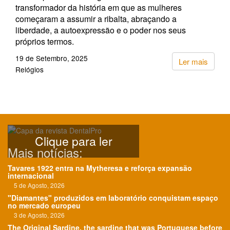
transformador da história em que as mulheres
começaram a assumir a ribalta, abraçando a
liberdade, a autoexpressão e o poder nos seus
próprios termos.
19 de Setembro, 2025
Ler mais
Relógios
Clique para ler
Mais notícias:
Tavares 1922 entra na Mytheresa e reforça expansão
internacional
5 de Agosto, 2026
"Diamantes" produzidos em laboratório conquistam espaço
no mercado europeu
3 de Agosto, 2026
The Original Sardine, the sardine that was Portuguese before