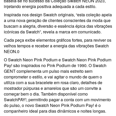
baseia-se no sucesso da Coleção Swatch NEON 2023,
injetando energia positiva adequada a cada estilo.
Inspirada nos design Swatch originais, “esta coleção apela
a uma nova geração de clientes conscientes da moda que
buscam a alegria, diversão e essência épica das vibrações
icónicas da Swatch”, revela a marca em comunicado.
Cada peça exibe elementos gráficos fortes, para reviver os
velhos tempos e receber a energia das vibrações Swatch
NEON.0
O Swatch Neon Pink Podium e Swatch Neon Pink Podium
Pay! são inspirados no Pink Podium de 1990. O Swatch
GENT complementa um pulso mais estreito sem
comprometer o estilo, e vai agitar o mundo de quem o
utiliza com a sua bracelete em rosa claro, detalhes de
mostrador púrpuras e amarelos que são um convite a
começar bem o dia. Também disponível como
SwatchPAY!, permitindo pagar a conta com um movimento
do pulso, o novo Swatch Neon Pink Podium Pay! é o
companheiro ideal para dias dinâmicos e noites longas.