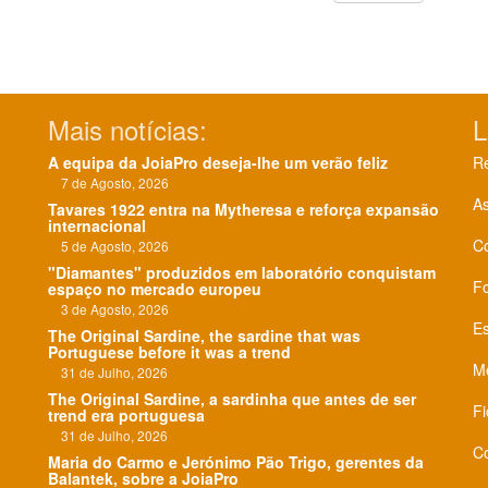
Mais notícias:
L
A equipa da JoiaPro deseja-lhe um verão feliz
Re
7 de Agosto, 2026
As
Tavares 1922 entra na Mytheresa e reforça expansão
internacional
C
5 de Agosto, 2026
"Diamantes" produzidos em laboratório conquistam
F
espaço no mercado europeu
3 de Agosto, 2026
Es
The Original Sardine, the sardine that was
Portuguese before it was a trend
Me
31 de Julho, 2026
The Original Sardine, a sardinha que antes de ser
Fi
trend era portuguesa
31 de Julho, 2026
Co
Maria do Carmo e Jerónimo Pão Trigo, gerentes da
Balantek, sobre a JoiaPro