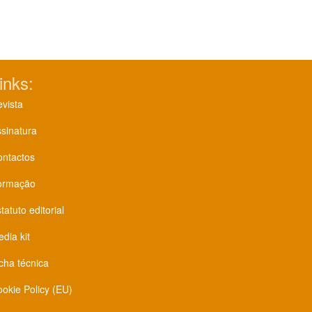
inks:
vista
sinatura
ontactos
ormação
tatuto editorial
dia kit
cha técnica
okie Policy (EU)