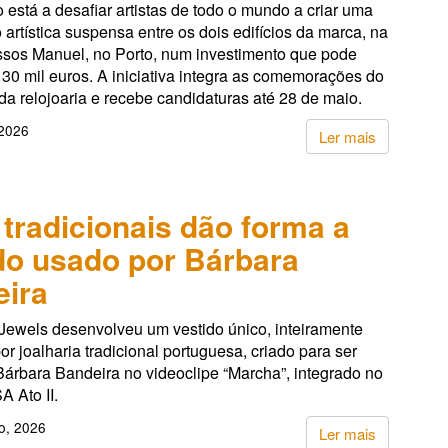
 está a desafiar artistas de todo o mundo a criar uma
 artística suspensa entre os dois edifícios da marca, na
sos Manuel, no Porto, num investimento que pode
30 mil euros. A iniciativa integra as comemorações do
da relojoaria e recebe candidaturas até 28 de maio.
 2026
Ler mais
 tradicionais dão forma a
do usado por Bárbara
ira
 Jewels desenvolveu um vestido único, inteiramente
r joalharia tradicional portuguesa, criado para ser
Bárbara Bandeira no videoclipe “Marcha”, integrado no
A Ato II.
o, 2026
Ler mais