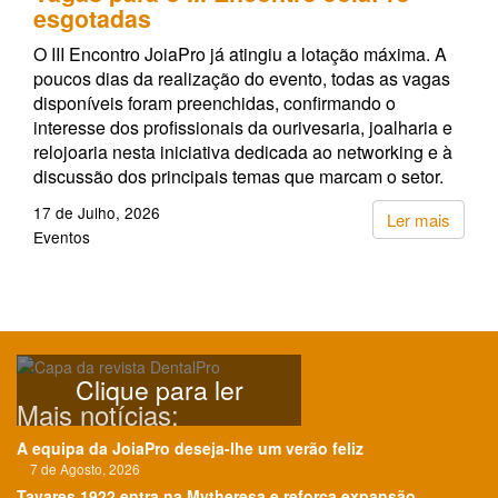
esgotadas
O III Encontro JoiaPro já atingiu a lotação máxima. A
poucos dias da realização do evento, todas as vagas
disponíveis foram preenchidas, confirmando o
interesse dos profissionais da ourivesaria, joalharia e
relojoaria nesta iniciativa dedicada ao networking e à
discussão dos principais temas que marcam o setor.
17 de Julho, 2026
Ler mais
Eventos
Clique para ler
Mais notícias:
A equipa da JoiaPro deseja-lhe um verão feliz
7 de Agosto, 2026
Tavares 1922 entra na Mytheresa e reforça expansão