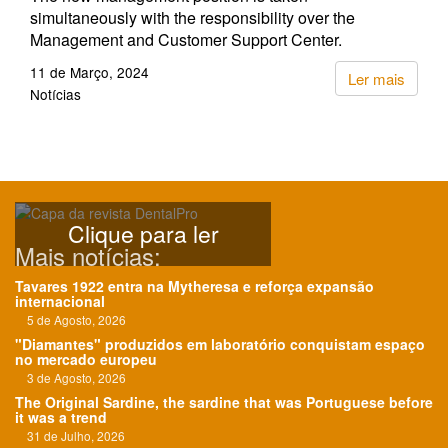
simultaneously with the responsibility over the
Management and Customer Support Center.
11 de Março, 2024
Ler mais
Notícias
Clique para ler
Mais notícias:
Tavares 1922 entra na Mytheresa e reforça expansão
internacional
5 de Agosto, 2026
"Diamantes" produzidos em laboratório conquistam espaço
no mercado europeu
3 de Agosto, 2026
The Original Sardine, the sardine that was Portuguese before
it was a trend
31 de Julho, 2026