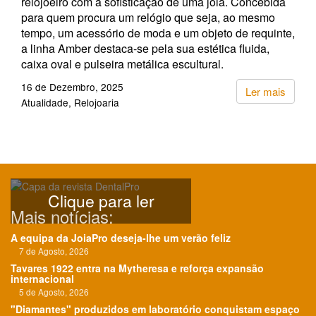
relojoeiro com a sofisticação de uma joia. Concebida
para quem procura um relógio que seja, ao mesmo
tempo, um acessório de moda e um objeto de requinte,
a linha Amber destaca-se pela sua estética fluida,
caixa oval e pulseira metálica escultural.
16 de Dezembro, 2025
Ler mais
Atualidade
Relojoaria
Clique para ler
Mais notícias:
A equipa da JoiaPro deseja-lhe um verão feliz
7 de Agosto, 2026
Tavares 1922 entra na Mytheresa e reforça expansão
internacional
5 de Agosto, 2026
"Diamantes" produzidos em laboratório conquistam espaço