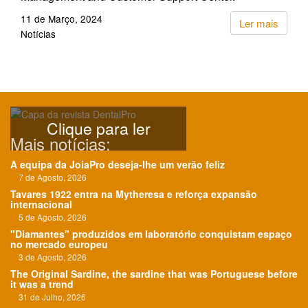
11 de Março, 2024
Ler mais
Notícias
Clique para ler
Mais notícias:
A equipa da JoiaPro deseja-lhe um verão feliz
7 de Agosto, 2026
Tavares 1922 entra na Mytheresa e reforça expansão
internacional
5 de Agosto, 2026
"Diamantes" produzidos em laboratório conquistam espaço
no mercado europeu
3 de Agosto, 2026
The Original Sardine, the sardine that was Portuguese before
it was a trend
31 de Julho, 2026