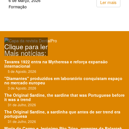
6 de Março, 2026
Ler mais
Formação
Clique para ler
Mais notícias:
Tavares 1922 entra na Mytheresa e reforça expansão
internacional
5 de Agosto, 2026
"Diamantes" produzidos em laboratório conquistam espaço
no mercado europeu
3 de Agosto, 2026
The Original Sardine, the sardine that was Portuguese before
it was a trend
31 de Julho, 2026
The Original Sardine, a sardinha que antes de ser trend era
portuguesa
31 de Julho, 2026
Maria do Carmo e Jerónimo Pão Trigo, gerentes da Balantek,