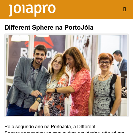
Different Sphere na PortoJóia
Pelo segundo ano na PortoJóia, a Different
Sphere apresentou-se com muitas novidades, não só em