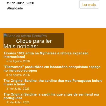
27 de Julho, 2026
Ler mais
Atualidade
Clique para ler
Mais notícias:
Tavares 1922 entra na Mytheresa e reforça expansão
internacional
5 de Agosto, 2026
"Diamantes" produzidos em laboratório conquistam espaço
no mercado europeu
3 de Agosto, 2026
The Original Sardine, the sardine that was Portuguese before
it was a trend
31 de Julho, 2026
The Original Sardine, a sardinha que antes de ser trend era
portuguesa
31 de Julho, 2026