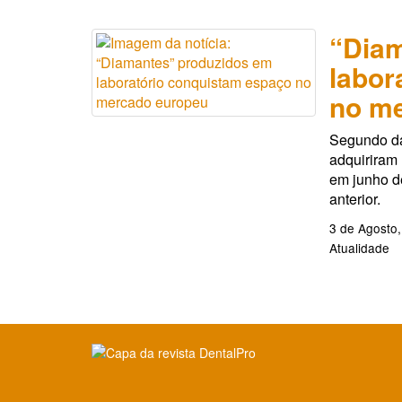
“Diam
labor
no m
Segundo da
adquiriram
em junho 
anterior.
3 de Agosto
Atualidade
Clique para ler