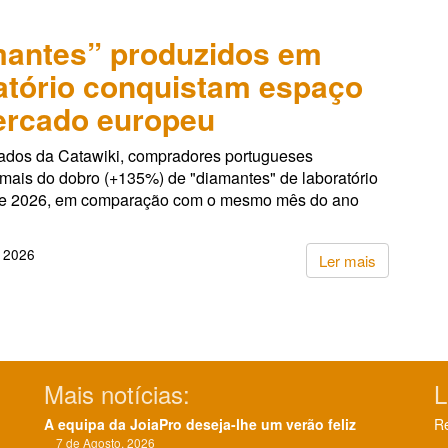
antes” produzidos em
atório conquistam espaço
ercado europeu
dos da Catawiki, compradores portugueses
 mais do dobro (+135%) de "diamantes" de laboratório
de 2026, em comparação com o mesmo mês do ano
, 2026
Ler mais
Mais notícias:
L
A equipa da JoiaPro deseja-lhe um verão feliz
Re
7 de Agosto, 2026