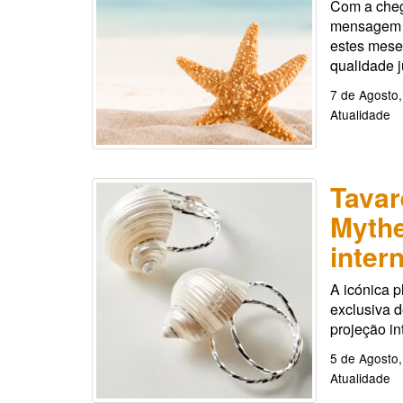
Com a cheg
mensagem es
estes mese
qualidade 
7 de Agosto
Atualidade
Tavar
Mythe
inter
A icónica p
exclusiva 
projeção in
5 de Agosto
Atualidade