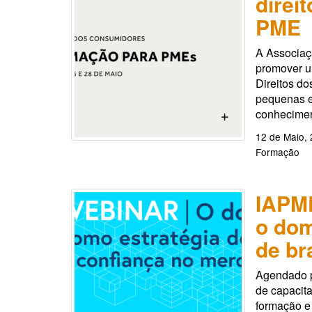
direi
PME
A Associaç
promover u
Direitos do
pequenas e
conhecimen
12 de Maio,
Formação
IAPME
o dom
de br
Agendado p
de capacita
formação e