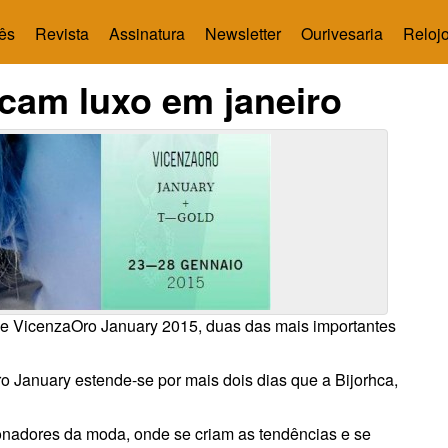
ês
Revista
Assinatura
Newsletter
Ourivesaria
Relojo
acam luxo em janeiro
5 e VicenzaOro January 2015, duas das mais importantes
January estende-se por mais dois dias que a Bijorhca,
sionadores da moda, onde se criam as tendências e se