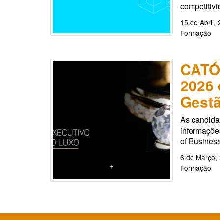
competitivi
15 de Abril,
Formação
CATÓ
2026 
Gestã
As candida
informações
of Busines
6 de Março,
Formação