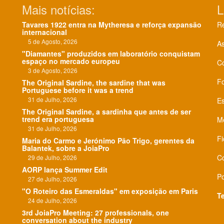
Mais notícias:
L
Tavares 1922 entra na Mytheresa e reforça expansão
Re
internacional
5 de Agosto, 2026
As
"Diamantes" produzidos em laboratório conquistam
espaço no mercado europeu
C
3 de Agosto, 2026
F
The Original Sardine, the sardine that was
Portuguese before it was a trend
31 de Julho, 2026
Es
The Original Sardine, a sardinha que antes de ser
trend era portuguesa
Me
31 de Julho, 2026
Fi
Maria do Carmo e Jerónimo Pão Trigo, gerentes da
Balantek, sobre a JoiaPro
Co
29 de Julho, 2026
AORP lança Summer Edit
Po
27 de Julho, 2026
"O Roteiro das Esmeraldas" em exposição em Paris
T
24 de Julho, 2026
3rd JoiaPro Meeting: 27 professionals, one
conversation about the industry