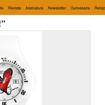
ês
Revista
Assinatura
Newsletter
Ourivesaria
Relojo
!”