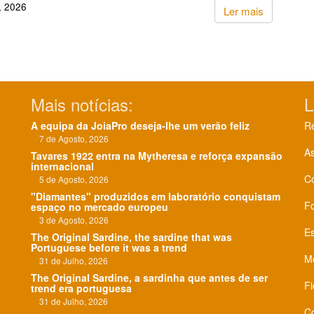
, 2026
Ler mais
Mais notícias:
L
A equipa da JoiaPro deseja-lhe um verão feliz
Re
7 de Agosto, 2026
As
Tavares 1922 entra na Mytheresa e reforça expansão
internacional
C
5 de Agosto, 2026
"Diamantes" produzidos em laboratório conquistam
F
espaço no mercado europeu
3 de Agosto, 2026
Es
The Original Sardine, the sardine that was
Portuguese before it was a trend
Me
31 de Julho, 2026
The Original Sardine, a sardinha que antes de ser
Fi
trend era portuguesa
31 de Julho, 2026
Co