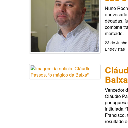
Nuno Rocha
ourivesaria
décadas, f
combina tr
mercado.
23 de Junho
Entrevistas
Cláud
Baixa
Vencedor de
Cláudio Pas
portuguesa.
intitulada 
Francisco.
resultado d