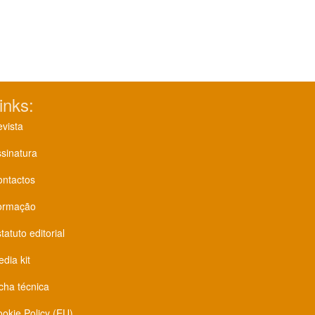
inks:
vista
sinatura
ontactos
ormação
tatuto editorial
dia kit
cha técnica
okie Policy (EU)