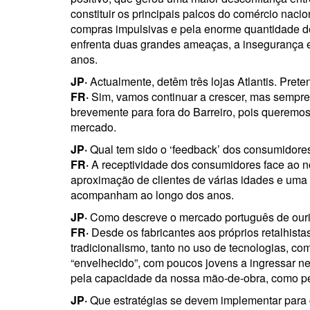
constituir os principais palcos do comércio naci
compras impulsivas e pela enorme quantidade de
enfrenta duas grandes ameaças, a insegurança e 
anos.
JP·
Actualmente, detêm três lojas Atlantis. Pre
FR·
Sim, vamos continuar a crescer, mas sempre
brevemente para fora do Barreiro, pois queremos
mercado.
JP·
Qual tem sido o ‘feedback’ dos consumidores
FR·
A receptividade dos consumidores face ao no
aproximação de clientes de várias idades e uma 
acompanham ao longo dos anos.
JP·
Como descreve o mercado português de ouriv
FR·
Desde os fabricantes aos próprios retalhista
tradicionalismo, tanto no uso de tecnologias, c
“envelhecido”, com poucos jovens a ingressar n
pela capacidade da nossa mão-de-obra, como pe
JP·
Que estratégias se devem implementar para c