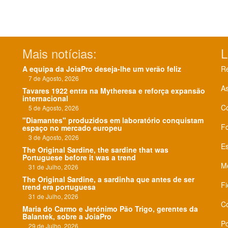
Mais notícias:
L
A equipa da JoiaPro deseja-lhe um verão feliz
Re
7 de Agosto, 2026
As
Tavares 1922 entra na Mytheresa e reforça expansão
internacional
C
5 de Agosto, 2026
"Diamantes" produzidos em laboratório conquistam
F
espaço no mercado europeu
3 de Agosto, 2026
Es
The Original Sardine, the sardine that was
Portuguese before it was a trend
Me
31 de Julho, 2026
The Original Sardine, a sardinha que antes de ser
Fi
trend era portuguesa
31 de Julho, 2026
Co
Maria do Carmo e Jerónimo Pão Trigo, gerentes da
Balantek, sobre a JoiaPro
Po
29 de Julho, 2026