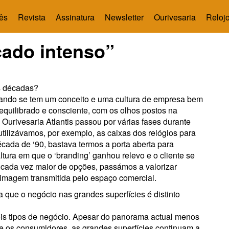
ês
Revista
Assinatura
Newsletter
Ourivesaria
Relojo
ado intenso”
ês décadas?
uando se tem um conceito e uma cultura de empresa bem
equilibrado e consciente, com os olhos postos na
 Ourivesaria Atlantis passou por várias fases durante
ilizávamos, por exemplo, as caixas dos relógios para
cada de ‘90, bastava termos a porta aberta para
tura em que o ‘branding’ ganhou relevo e o cliente se
cada vez maior de opções, passámos a valorizar
imagem transmitida pelo espaço comercial.
que o negócio nas grandes superfícies é distinto
ois tipos de negócio. Apesar do panorama actual menos
re os consumidores, as grandes superfícies continuam a