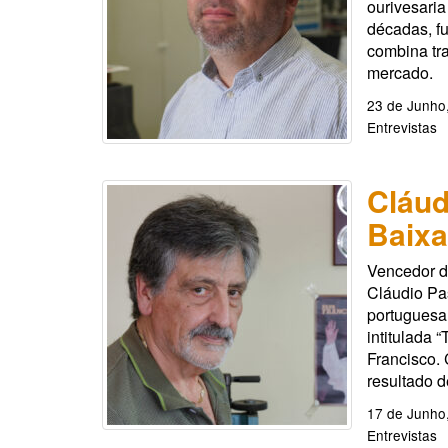
ourivesaria
décadas, f
combina tr
mercado.
23 de Junho
Entrevistas
Cláud
Baixa
Vencedor de
Cláudio Pas
portuguesa.
intitulada 
Francisco.
resultado d
17 de Junho
Entrevistas