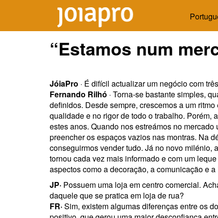
Portugu
“Estamos num merc
JóiaPro
· É difícil actualizar um negócio com tr
Fernando Rilhó
· Torna-se bastante simples, q
definidos. Desde sempre, crescemos a um ritmo 
qualidade e no rigor de todo o trabalho. Porém, a
estes anos. Quando nos estreámos no mercado ut
preencher os espaços vazios nas montras. Na dé
conseguirmos vender tudo. Já no novo milénio, al
tornou cada vez mais informado e com um leque 
aspectos como a decoração, a comunicação e a 
JP·
Possuem uma loja em centro comercial. Acha 
daquele que se pratica em loja de rua?
FR·
Sim, existem algumas diferenças entre os d
positivo, que gerou uma maior desconfiança ent