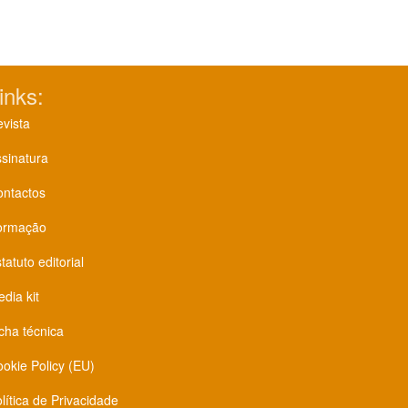
inks:
vista
sinatura
ontactos
ormação
tatuto editorial
dia kit
cha técnica
okie Policy (EU)
lítica de Privacidade