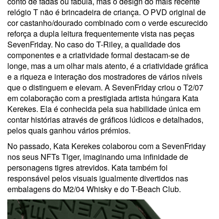
conto de fadas ou fábula, mas o design do mais recente
relógio T não é brincadeira de criança. O PVD original de
cor castanho/dourado combinado com o verde escurecido
reforça a dupla leitura frequentemente vista nas peças
SevenFriday. No caso do T-Riley, a qualidade dos
componentes e a criatividade formal destacam-se de
longe, mas a um olhar mais atento, é a criatividade gráfica
e a riqueza e interação dos mostradores de vários níveis
que o distinguem e elevam. A SevenFriday criou o T2/07
em colaboração com a prestigiada artista húngara Kata
Kerekes. Ela é conhecida pela sua habilidade única em
contar histórias através de gráficos lúdicos e detalhados,
pelos quais ganhou vários prémios.
No passado, Kata Kerekes colaborou com a SevenFriday
nos seus NFTs Tiger, imaginando uma infinidade de
personagens tigres atrevidos. Kata também foi
responsável pelos visuais igualmente divertidos nas
embalagens do M2/04 Whisky e do T-Beach Club.