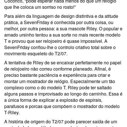
Cocorico, “pode esperar nada menos do que um relógio
que lhe coloca um sorriso no rosto!”
Para além da linguagem de design distintiva e da atitude
prática, a SevenFriday é conhecida por outra coisa, ou
melhor, por outra pessoa: a sua mascote Riley. O popular e
amado ursinho tentou a sua sorte no mais recente modelo
T e provou que ser relojoeiro é quase impossível. A
SevenFriday confiou-lhe o controlo criativo total sobre o
movimento esqueleto do T2/07.
A tentativa de Riley de se encaixar perfeitamente no papel
de relojoeiro não correu conforme planeado. Afinal, é
preciso bastante paciência e experiência para criar e
montar um mostrador de relógio. Especialmente um tão
complexo como o do modelo T. Riley pode ter saltado
alguns passos e improvisado ao longo do caminho. Essa é
a única forma de explicar a explosão de espirais,
parafusos e porcas que compõem o mostrador do modelo
T-Riley.
A história de origem do T2/07 pode parecer saída de um