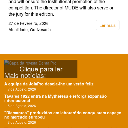
and will ensure the institutional promotion of the
competition. The director of MUDE will also serve on
the jury for this edition.
27 de Fevereiro, 2026
Ler mais
Atualidade
Ourivesaria
Clique para ler
Mais notícias:
A equipa da JoiaPro deseja-lhe um verão feliz
7 de Agosto, 2026
Tavares 1922 entra na Mytheresa e reforça expansão
internacional
5 de Agosto, 2026
"Diamantes" produzidos em laboratório conquistam espaço
no mercado europeu
3 de Agosto, 2026