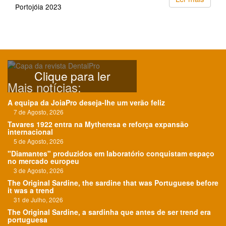
Portojóia 2023
Clique para ler
Mais notícias:
A equipa da JoiaPro deseja-lhe um verão feliz
7 de Agosto, 2026
Tavares 1922 entra na Mytheresa e reforça expansão
internacional
5 de Agosto, 2026
"Diamantes" produzidos em laboratório conquistam espaço
no mercado europeu
3 de Agosto, 2026
The Original Sardine, the sardine that was Portuguese before
it was a trend
31 de Julho, 2026
The Original Sardine, a sardinha que antes de ser trend era
portuguesa