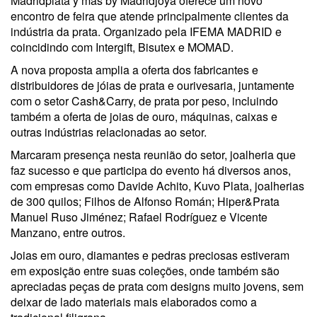
Madridplata y más by Madridjoya oferece um novo
encontro de feira que atende principalmente clientes da
indústria da prata. Organizado pela IFEMA MADRID e
coincidindo com Intergift, Bisutex e MOMAD.
A nova proposta amplia a oferta dos fabricantes e
distribuidores de jóias de prata e ourivesaria, juntamente
com o setor Cash&Carry, de prata por peso, incluindo
também a oferta de joias de ouro, máquinas, caixas e
outras indústrias relacionadas ao setor.
Marcaram presença nesta reunião do setor, joalheria que
faz sucesso e que participa do evento há diversos anos,
com empresas como Davide Achito, Kuvo Plata, joalherias
de 300 quilos; Filhos de Alfonso Román; Hiper&Prata
Manuel Ruso Jiménez; Rafael Rodríguez e Vicente
Manzano, entre outros.
Joias em ouro, diamantes e pedras preciosas estiveram
em exposição entre suas coleções, onde também são
apreciadas peças de prata com designs muito jovens, sem
deixar de lado materiais mais elaborados como a