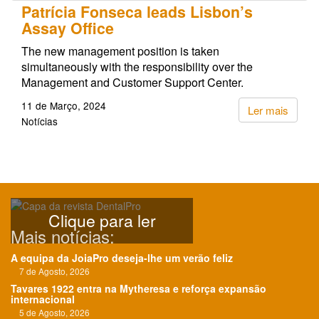
Patrícia Fonseca leads Lisbon’s
Assay Office
The new management position is taken
simultaneously with the responsibility over the
Management and Customer Support Center.
11 de Março, 2024
Ler mais
Notícias
Clique para ler
Mais notícias:
A equipa da JoiaPro deseja-lhe um verão feliz
7 de Agosto, 2026
Tavares 1922 entra na Mytheresa e reforça expansão
internacional
5 de Agosto, 2026