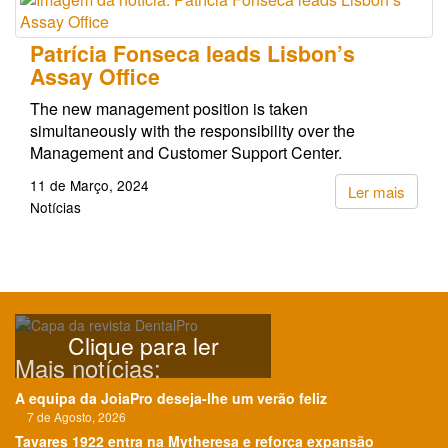
Patrícia Fonseca leads Lisbon’s
Assay Office
The new management position is taken
simultaneously with the responsibility over the
Management and Customer Support Center.
11 de Março, 2024
Ler mais
Notícias
Clique para ler
Mais notícias:
A equipa da JoiaPro deseja-lhe um verão feliz
7 de Agosto, 2026
Tavares 1922 entra na Mytheresa e reforça expansão