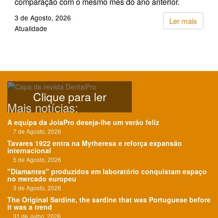
comparação com o mesmo mês do ano anterior.
3 de Agosto, 2026
Ler mais
Atualidade
Clique para ler
Mais notícias:
A equipa da JoiaPro deseja-lhe um verão feliz
7 de Agosto, 2026
Tavares 1922 entra na Mytheresa e reforça expansão
internacional
5 de Agosto, 2026
"Diamantes" produzidos em laboratório conquistam espaço
no mercado europeu
3 de Agosto, 2026
The Original Sardine, the sardine that was Portuguese before
it was a trend
31 de Julho, 2026