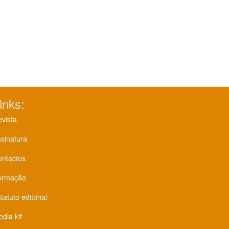
inks:
vista
sinatura
ontactos
ormação
tatuto editorial
dia kit