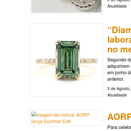
Atualidade
“Diam
labor
no m
Segundo da
adquiriram
em junho 
anterior.
3 de Agosto
Atualidade
AORP
Para celebr