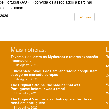
de Portugal (AORP) convida os associados a partilhar
s suas peças.
 2026
Ler mais
Mais notícias:
L
Tavares 1922 entra na Mytheresa e reforça expansão
Re
internacional
5 de Agosto, 2026
As
"Diamantes" produzidos em laboratório conquistam
espaço no mercado europeu
C
3 de Agosto, 2026
F
The Original Sardine, the sardine that was
Portuguese before it was a trend
31 de Julho, 2026
Es
The Original Sardine, a sardinha que antes de ser
trend era portuguesa
Me
31 de Julho, 2026