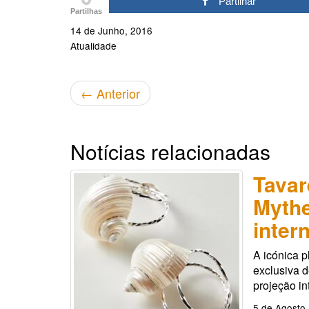
Partilhar
Partilhas
14 de Junho, 2016
Atualidade
←
Anterior
Notícias relacionadas
Tavar
Mythe
inter
A icónica p
exclusiva 
projeção in
5 de Agosto