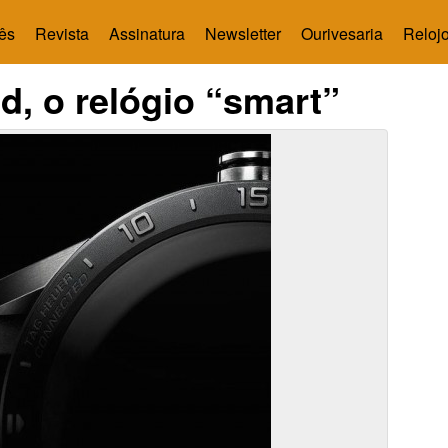
ês
Revista
Assinatura
Newsletter
Ourivesaria
Relojo
, o relógio “smart”