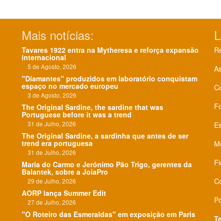
Mais notícias:
L
Tavares 1922 entra na Mytheresa e reforça expansão
Re
internacional
5 de Agosto, 2026
As
"Diamantes" produzidos em laboratório conquistam
espaço no mercado europeu
C
3 de Agosto, 2026
F
The Original Sardine, the sardine that was
Portuguese before it was a trend
31 de Julho, 2026
Es
The Original Sardine, a sardinha que antes de ser
trend era portuguesa
Me
31 de Julho, 2026
Fi
Maria do Carmo e Jerónimo Pão Trigo, gerentes da
Balantek, sobre a JoiaPro
Co
29 de Julho, 2026
AORP lança Summer Edit
Po
27 de Julho, 2026
"O Roteiro das Esmeraldas" em exposição em Paris
T