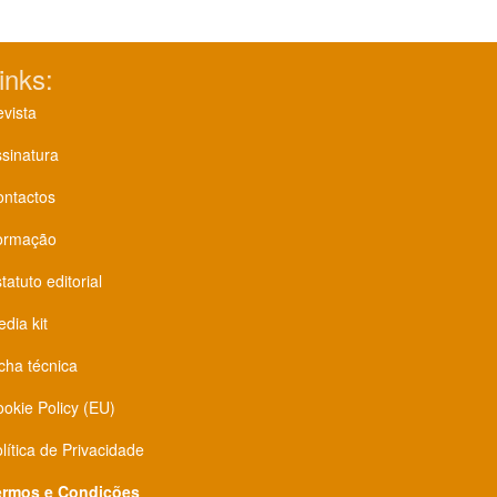
inks:
vista
sinatura
ontactos
ormação
tatuto editorial
dia kit
cha técnica
okie Policy (EU)
lítica de Privacidade
ermos e Condições