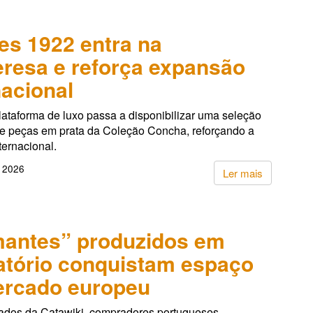
es 1922 entra na
resa e reforça expansão
nacional
lataforma de luxo passa a disponibilizar uma seleção
de peças em prata da Coleção Concha, reforçando a
ternacional.
, 2026
Ler mais
antes” produzidos em
atório conquistam espaço
ercado europeu
dos da Catawiki, compradores portugueses