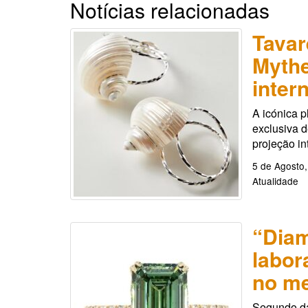
Notícias relacionadas
Tavar
Mythe
inter
A icónica p
exclusiva 
projeção in
5 de Agosto
Atualidade
“Diam
labor
no m
Segundo da