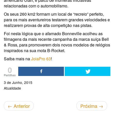
americano Utah, é palco de inúmeras iniciativas
relacionadas com o automobilismo.
Os seus 260 km2 formam um local de “recreio” perfeito,
para os mais aventureiros testarem grandes velocidades e
realizarem provas de alta competição nas pistas.
Foi nesta lógica que o afamado Bonneville acolheu as
filmagens da mais recente campanha da marca suíça Bell
& Ross, para promoverem dois novos modelos de relógios
inspirados na sua mota B-Rocket.
Saiba mais na
JoiaPro 63
!
0
Partilhas
3 de Junho, 2015
Atualidade
←
Anterior
Próxima
→