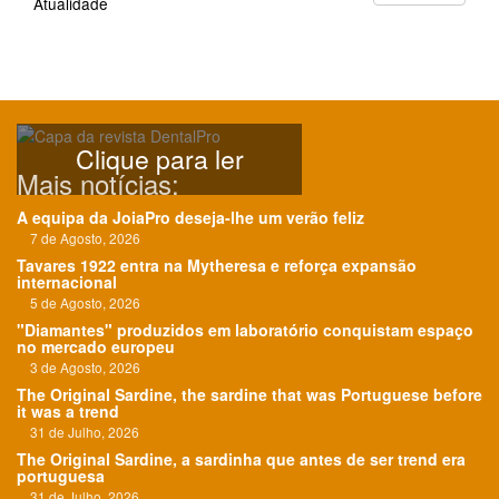
Atualidade
Clique para ler
Mais notícias:
A equipa da JoiaPro deseja-lhe um verão feliz
7 de Agosto, 2026
Tavares 1922 entra na Mytheresa e reforça expansão
internacional
5 de Agosto, 2026
"Diamantes" produzidos em laboratório conquistam espaço
no mercado europeu
3 de Agosto, 2026
The Original Sardine, the sardine that was Portuguese before
it was a trend
31 de Julho, 2026
The Original Sardine, a sardinha que antes de ser trend era
portuguesa
31 de Julho, 2026