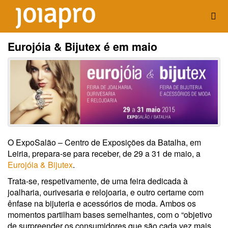
Eurojóia & Bijutex é em maio
O ExpoSalão – Centro de Exposições da Batalha, em
Leiria, prepara-se para receber, de 29 a 31 de maio, a
Eurojóia & Bijutex
.
Trata-se, respetivamente, de uma feira dedicada à
joalharia, ourivesaria e relojoaria, e outro certame com
ênfase na bijuteria e acessórios de moda. Ambos os
momentos partilham bases semelhantes, com o “objetivo
de surpreender os consumidores que são cada vez mais