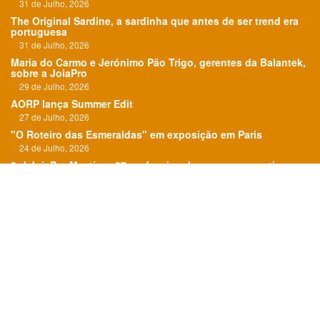
31 de Julho, 2026
The Original Sardine, a sardinha que antes de ser trend era
portuguesa
31 de Julho, 2026
Maria do Carmo e Jerónimo Pão Trigo, gerentes da Balantek,
sobre a JoiaPro
29 de Julho, 2026
AORP lança Summer Edit
27 de Julho, 2026
"O Roteiro das Esmeraldas" em exposição em Paris
24 de Julho, 2026
3rd JoiaPro Meeting: 27 professionals, one conversation
about the industry
22 de Julho, 2026
Links:
Revista
Media kit
Assinatura
Ficha técnica
Contactos
Cookie Policy (EU)