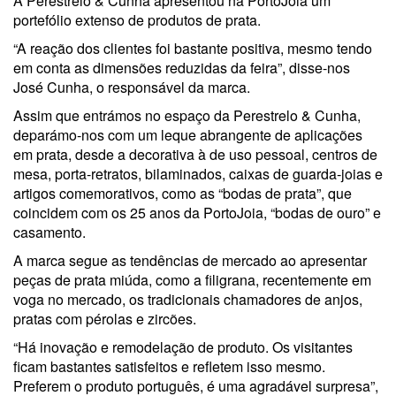
A Perestrelo & Cunha apresentou na PortoJoia um
portefólio extenso de produtos de prata.
“A reação dos clientes foi bastante positiva, mesmo tendo
em conta as dimensões reduzidas da feira”, disse-nos
José Cunha, o responsável da marca.
Assim que entrámos no espaço da Perestrelo & Cunha,
deparámo-nos com um leque abrangente de aplicações
em prata, desde a decorativa à de uso pessoal, centros de
mesa, porta-retratos, bilaminados, caixas de guarda-joias e
artigos comemorativos, como as “bodas de prata”, que
coincidem com os 25 anos da PortoJoia, “bodas de ouro” e
casamento.
A marca segue as tendências de mercado ao apresentar
peças de prata miúda, como a filigrana, recentemente em
voga no mercado, os tradicionais chamadores de anjos,
pratas com pérolas e zircões.
“Há inovação e remodelação de produto. Os visitantes
ficam bastantes satisfeitos e refletem isso mesmo.
Preferem o produto português, é uma agradável surpresa”,