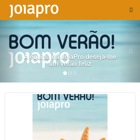
Previous
Nex
A equipa da JoiaPro deseja-lhe
um verão feliz