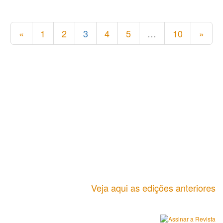
«
1
2
3
4
5
…
10
»
Veja aqui as edições anteriores