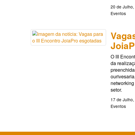
20 de Julho,
Eventos
Vagas
JoiaP
O III Encon
da realizaç
preenchidas
ourivesaria
networking
setor.
17 de Julho,
Eventos