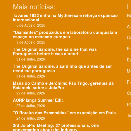
Mais notícias:
L
Tavares 1922 entra na Mytheresa e reforça expansão
Re
internacional
5 de Agosto, 2026
As
"Diamantes" produzidos em laboratório conquistam
espaço no mercado europeu
C
3 de Agosto, 2026
F
The Original Sardine, the sardine that was
Portuguese before it was a trend
31 de Julho, 2026
Es
The Original Sardine, a sardinha que antes de ser
trend era portuguesa
Me
31 de Julho, 2026
Fi
Maria do Carmo e Jerónimo Pão Trigo, gerentes da
Balantek, sobre a JoiaPro
Co
29 de Julho, 2026
AORP lança Summer Edit
Po
27 de Julho, 2026
"O Roteiro das Esmeraldas" em exposição em Paris
T
24 de Julho, 2026
3rd JoiaPro Meeting: 27 professionals, one
conversation about the industry