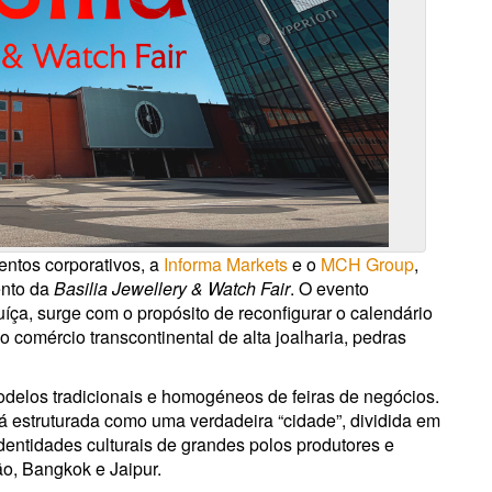
entos corporativos, a
Informa Markets
e o
MCH Group
,
ento da
Basilia Jewellery & Watch Fair
. O evento
íça, surge com o propósito de reconfigurar o calendário
 comércio transcontinental de alta joalharia, pedras
odelos tradicionais e homogéneos de feiras de negócios.
erá estruturada como uma verdadeira “cidade”, dividida em
identidades culturais de grandes polos produtores e
o, Bangkok e Jaipur.