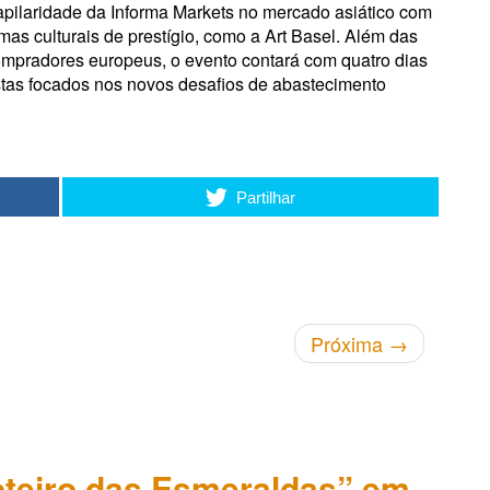
capilaridade da Informa Markets no mercado asiático com
as culturais de prestígio, como a Art Basel
. Além das
ompradores europeus, o evento contará com quatro dias
stas focados nos novos desafios de abastecimento
Partilhar
Próxima
→
teiro das Esmeraldas” em