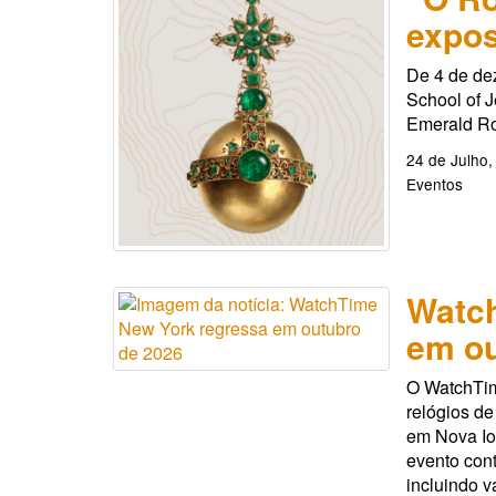
expos
De 4 de de
School of J
Emerald Ro
24 de Julho,
Eventos
Watc
em ou
O WatchTim
relógios de
em Nova Io
evento cont
incluindo v