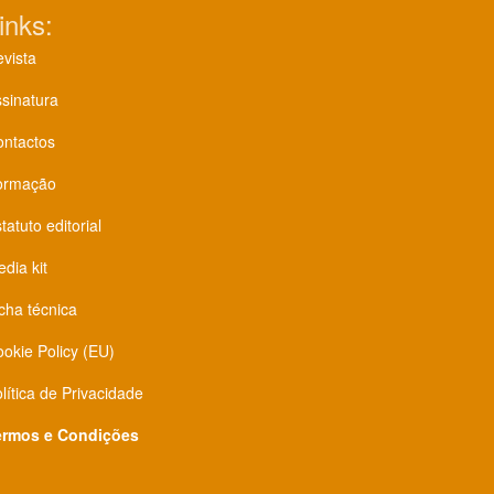
inks:
vista
sinatura
ontactos
ormação
tatuto editorial
dia kit
cha técnica
okie Policy (EU)
lítica de Privacidade
ermos e Condições