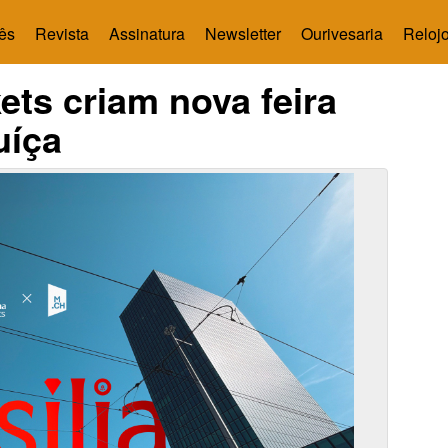
ês
Revista
Assinatura
Newsletter
Ourivesaria
Relojo
ts criam nova feira
uíça