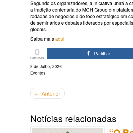
Segundo os organizadores, a iniciativa unirá a 
a tradição centenária do MCH Group em plataform
rodadas de negócios e do foco estratégico em c
de seminários e debates liderados por especiali
globais
.
Saiba mais
aqui
.
0
Partilhar
Partilhas
8 de Julho, 2026
Eventos
←
Anterior
Notícias relacionadas
“O Ro