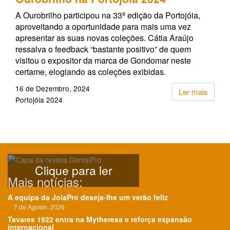
A Ourobrilho participou na 33ª edição da Portojóia,
aproveitando a oportunidade para mais uma vez
apresentar as suas novas coleções. Cátia Araújo
ressalva o feedback “bastante positivo” de quem
visitou o expositor da marca de Gondomar neste
certame, elogiando as coleções exibidas.
16 de Dezembro, 2024
Ler mais
Portojóia 2024
Clique para ler
Mais notícias:
A equipa da JoiaPro deseja-lhe um verão feliz
7 de Agosto, 2026
Tavares 1922 entra na Mytheresa e reforça expansão
internacional