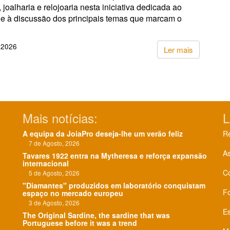
, joalharia e relojoaria nesta iniciativa dedicada ao
 e à discussão dos principais temas que marcam o
 2026
Ler mais
Mais notícias:
L
A equipa da JoiaPro deseja-lhe um verão feliz
Re
7 de Agosto, 2026
As
Tavares 1922 entra na Mytheresa e reforça expansão
internacional
C
5 de Agosto, 2026
"Diamantes" produzidos em laboratório conquistam
F
espaço no mercado europeu
3 de Agosto, 2026
Es
The Original Sardine, the sardine that was
Portuguese before it was a trend