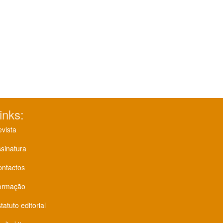
inks:
vista
sinatura
ontactos
ormação
tatuto editorial