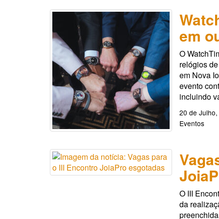
Watc
em ou
O WatchTim
relógios de
em Nova Io
evento cont
incluindo v
20 de Julho,
Eventos
Vagas
JoiaP
O III Encon
da realizaç
preenchidas