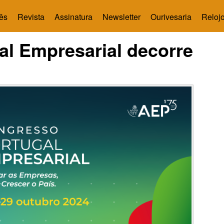
ês
Revista
Assinatura
Newsletter
Ourivesaria
Relojo
al Empresarial decorre