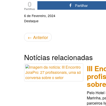
0
Partilhar
Partilhas
6 de Fevereiro, 2024
Destaque
←
Anterior
Notícias relacionadas
III E
profi
sobre
Pelo Hotel
Marinha, pa
parceiros l