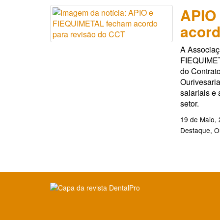
APIO
acord
A Associaç
FIEQUIMETA
do Contrato
Ourivesari
salariais e
setor.
19 de Maio,
Destaque
O
Clique para ler