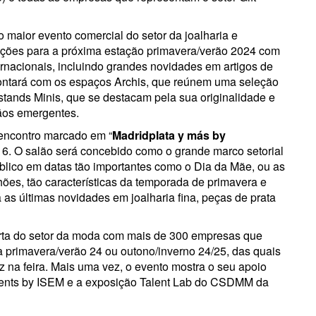
 o maior evento comercial do setor da joalharia e
cções para a próxima estação primavera/verão 2024 com
rnacionais, incluindo grandes novidades em artigos de
ontará com os espaços Archis, que reúnem uma seleção
tands Minis, que se destacam pela sua originalidade e
ãos emergentes.
 encontro marcado em “
Madridplata y más by
o 6. O salão será concebido como o grande marco setorial
blico em datas tão importantes como o Dia da Mãe, ou as
es, tão características da temporada de primavera e
 as últimas novidades em joalharia fina, peças de prata
ferta do setor da moda com mais de 300 empresas que
primavera/verão 24 ou outono/inverno 24/25, das quais
 na feira. Mais uma vez, o evento mostra o seu apoio
ents by ISEM e a exposição Talent Lab do CSDMM da