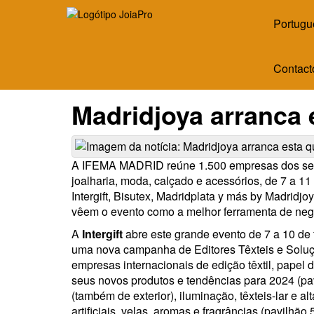
Portugu
Contact
Madridjoya arranca e
A IFEMA MADRID reúne 1.500 empresas dos setore
joalharia, moda, calçado e acessórios, de 7 a 11
Intergift, Bisutex, Madridplata y más by Madri
vêem o evento como a melhor ferramenta de neg
A
Intergift
abre este grande evento de 7 a 10 de f
uma nova campanha de Editores Têxteis e Soluçõ
empresas internacionais de edição têxtil, papel
seus novos produtos e tendências para 2024 (p
(também de exterior), iluminação, têxteis-lar e a
artificiais, velas, aromas e fragrâncias (pavilhã