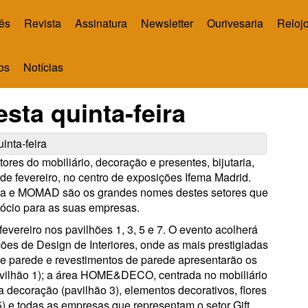
ês
Revista
Assinatura
Newsletter
Ourivesaria
Relojo
os
Notícias
sta quinta-feira
s do mobiliário, decoração e presentes, bijutaria,
 de fevereiro, no centro de exposições Ifema Madrid.
djoya e MOMAD são os grandes nomes destes setores que
ócio para as suas empresas.
evereiro nos pavilhões 1, 3, 5 e 7. O evento acolherá
es de Design de Interiores, onde as mais prestigiadas
 de parede e revestimentos de parede apresentarão os
avilhão 1); a área HOME&DECO, centrada no mobiliário
lta decoração (pavilhão 3), elementos decorativos, flores
o 5) e todas as empresas que representam o setor Gift