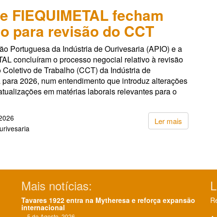
 e FIEQUIMETAL fecham
o para revisão do CCT
ão Portuguesa da Indústria de Ourivesaria (APIO) e a
L concluíram o processo negocial relativo à revisão
 Coletivo de Trabalho (CCT) da Indústria de
a para 2026, num entendimento que introduz alterações
 atualizações em matérias laborais relevantes para o
 2026
Ler mais
urivesaria
Mais notícias:
L
Tavares 1922 entra na Mytheresa e reforça expansão
Re
internacional
5 de Agosto, 2026