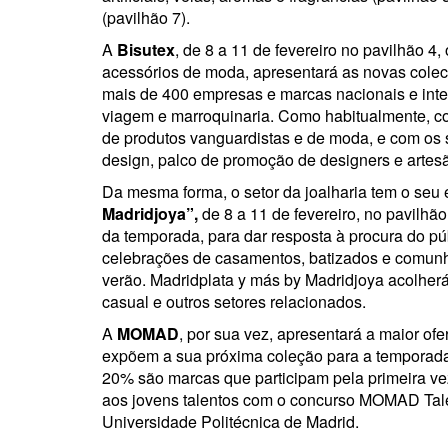
(pavilhão 7).
A
Bisutex
, de 8 a 11 de fevereiro no pavilhão 4,
acessórios de moda, apresentará as novas cole
mais de 400 empresas e marcas nacionais e inte
viagem e marroquinaria. Como habitualmente, c
de produtos vanguardistas e de moda, e com os s
design, palco de promoção de designers e artes
Da mesma forma, o setor da joalharia tem o seu
Madridjoya”,
de 8 a 11 de fevereiro, no pavilhã
da temporada, para dar resposta à procura do pú
celebrações de casamentos, batizados e comunhõ
verão. Madridplata y más by Madridjoya acolherá
casual e outros setores relacionados.
A
MOMAD
, por sua vez, apresentará a maior o
expõem a sua próxima coleção para a temporada 
20% são marcas que participam pela primeira vez
aos jovens talentos com o concurso MOMAD Tal
Universidade Politécnica de Madrid.